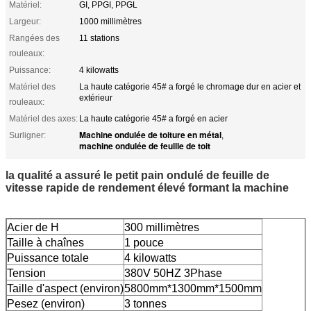
Matériel:
GI, PPGI, PPGL
Largeur:
1000 millimètres
Rangées des
11 stations
rouleaux:
Puissance:
4 kilowatts
Matériel des
La haute catégorie 45# a forgé le chromage dur en acier et
extérieur
rouleaux:
Matériel des axes:
La haute catégorie 45# a forgé en acier
Machine ondulée de toiture en métal
Surligner:
,
machine ondulée de feuille de toit
la qualité a assuré le petit pain ondulé de feuille de
vitesse rapide de rendement élevé formant la machine
Acier de H
300 millimètres
Taille à chaînes
1 pouce
Puissance totale
4 kilowatts
Tension
380V 50HZ 3Phase
Taille d'aspect (environ)
5800mm*1300mm*1500mm
Pesez (environ)
3 tonnes