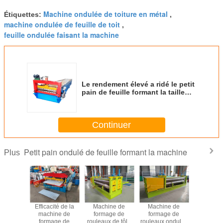
Machine ondulée de toiture en métal
Étiquettes:
,
machine ondulée de feuille de toit
,
feuille ondulée faisant la machine
Le rendement élevé a ridé le petit
pain de feuille formant la taille
5800*1300*1500mm de machine
Continuer
Petit pain ondulé de feuille formant la machine
Plus
à former
Efficacité de la
Machine de
Machine de
Machin
 ondulées
machine de
formage de
formage de
formag
iture
formage de
rouleaux de tôle
rouleaux ondulés
rouleaux d