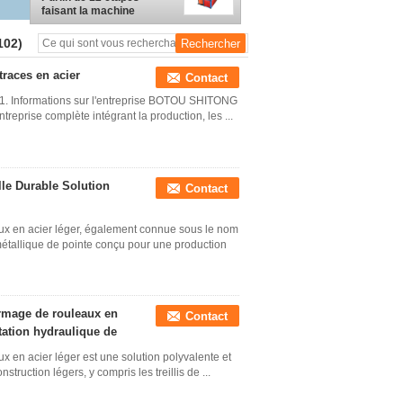
faisant la machine
102)
traces en acier
Contact
 1. Informations sur l'entreprise BOTOU SHITONG
reprise complète intégrant la production, les ...
le Durable Solution
Contact
ux en acier léger, également connue sous le nom
tallique de pointe conçu pour une production
rmage de rouleaux en
Contact
tation hydraulique de
 en acier léger est une solution polyvalente et
struction légers, y compris les treillis de ...