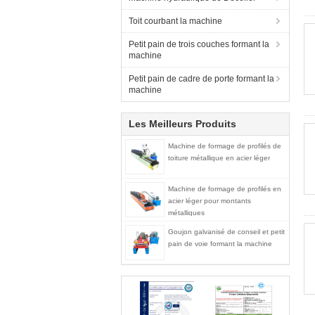
Toit courbant la machine
Petit pain de trois couches formant la
machine
Petit pain de cadre de porte formant la
machine
Les Meilleurs Produits
Machine de formage de profilés de
toiture métallique en acier léger
Machine de formage de profilés en
acier léger pour montants
métalliques
Goujon galvanisé de conseil et petit
pain de voie formant la machine