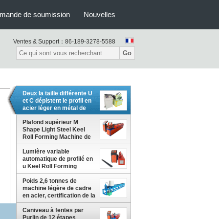
mande de soumission
Nouvelles
Ventes & Support：
86-189-3278-5588
Go
Deux la taille différente U
et C dépistent le profil en
acier léger en métal de
Keel Roll Forming
Machine For
Plafond supérieur M
Shape Light Steel Keel
Roll Forming Machine de
la Manche de Furring en
Lumière variable
métal de vente
automatique de profilé en
u Keel Roll Forming
Machine en acier avec
des tailles multiples
Poids 2,6 tonnes de
machine légère de cadre
en acier, certification de la
CE de Keel Roll Forming
Machine
Caniveau à fentes par
Purlin de 12 étapes