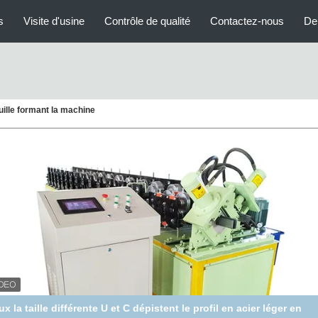
s
Visite d'usine
Contrôle de qualité
Contactez-nous
De
quille formant la machine
fond supérieur M Shape Light Steel Keel Roll Forming Machine