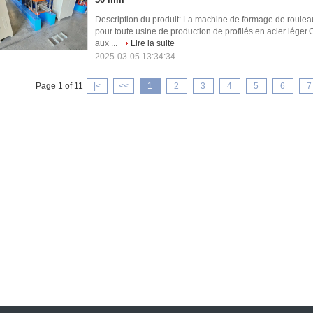
Description du produit: La machine de formage de rouleau
pour toute usine de production de profilés en acier léger
aux ...
Lire la suite
2025-03-05 13:34:34
Page 1 of 11
|<
<<
1
2
3
4
5
6
7