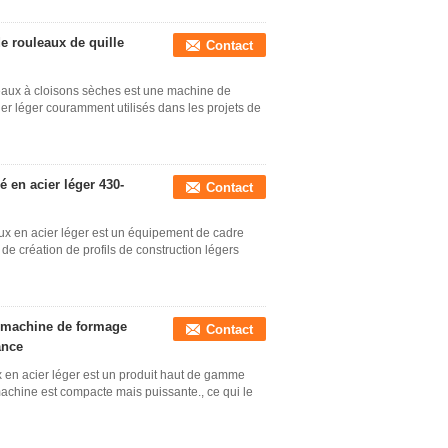
 rouleaux de quille
Contact
eaux à cloisons sèches est une machine de
ier léger couramment utilisés dans les projets de
 en acier léger 430-
Contact
ux en acier léger est un équipement de cadre
de création de profils de construction légers
a machine de formage
Contact
ance
 en acier léger est un produit haut de gamme
achine est compacte mais puissante., ce qui le