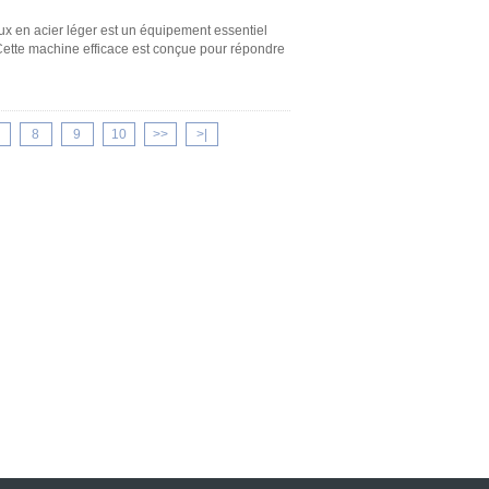
x en acier léger est un équipement essentiel
.Cette machine efficace est conçue pour répondre
8
9
10
>>
>|