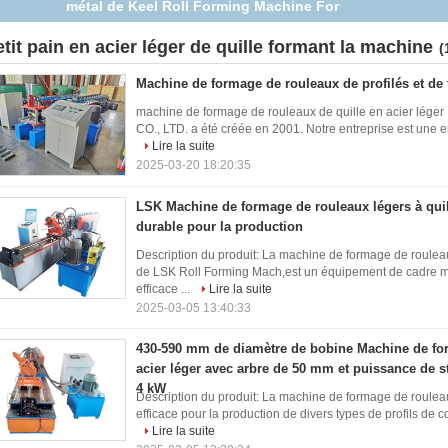
de la Manche de Furring en métal de vente
etit pain en acier léger de quille formant la machine
(
Machine de formage de rouleaux de profilés et de 
machine de formage de rouleaux de quille en acier léger
CO., LTD. a été créée en 2001. Notre entreprise est une ent
Lire la suite
2025-03-20 18:20:35
LSK Machine de formage de rouleaux légers à quil
durable pour la production
Description du produit: La machine de formage de roulea
de LSK Roll Forming Mach,est un équipement de cadre mé
efficace ...
Lire la suite
2025-03-05 13:40:33
430-590 mm de diamètre de bobine Machine de fo
acier léger avec arbre de 50 mm et puissance de s
4 kW
Description du produit: La machine de formage de rouleaux
efficace pour la production de divers types de profils de con
Lire la suite