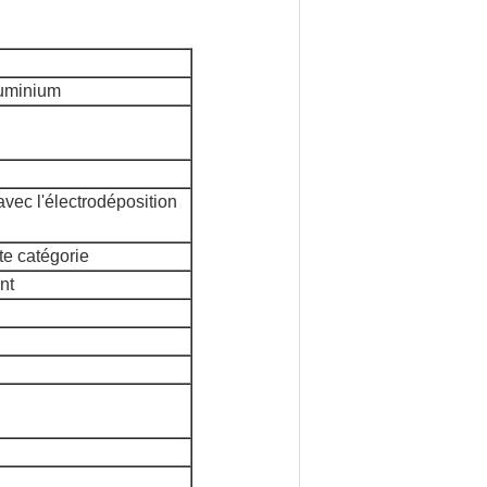
aluminium
avec l'électrodéposition
te catégorie
nt