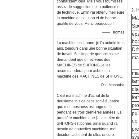
connaissent cela. Mais vous fournissez
assez de suggestion de la patience et
P
2.
de technique. Enfin j'ai obtenu meilleure
Mat
la machine de solution et de bonne
qualité de vous. Merci beaucoup !
Spé
—— Thomas
épa
bo
La machine est bonne, je l'a acheté trois
ans, toujours dans une bonne situation
Dét
de travail. Si n'importe quel corps me
mat
demandent que diriez-vous des
MACHINES de SHITONG, je les
recommanderai pour acheter la
mat
machine des MACHINES de SHITONG.
la
—— Otto Mashaba
dia
C'est ma machine d'achat de la
for
deuxième fois de cette société, parce
pro
que mon besiness est augmenté
pendant les trois dernières années. La
pui
première machine que j'ai achetée de
de 
SHITONG est bonne, ainsi quand j'ai
pre
besoin de nouvelles machines, moi
décident achètent de elles encore.
sy