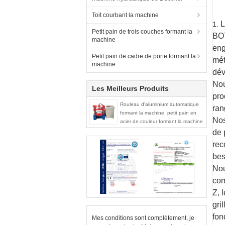
Toit courbant la machine
L
1.
Petit pain de trois couches formant la
BO
machine
eng
Petit pain de cadre de porte formant la
mét
machine
dév
Nou
Les Meilleurs Produits
pro
Rouleau d'aluminium automatique
ran
formant la machine, petit pain en
Nos
acier de couleur formant la machine
de 
rec
bes
Nou
com
Z, 
gri
fon
Mes conditions sont complètement, je