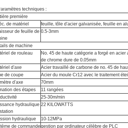
aramètres techniques :
ière première
c. de matériel
feuille, tôle d'acier galvanisée, feuille en 
isseur de feuille de
0.5-3mm
bine
ails de machine
ériel de rouleau
No. 45 de haute catégorie a forgé en acier 
de chrome dure de 0.05mm
ériel d'axe
Acier travaillé de carbone de no. 45 de hau
me de coupe
Acier du moule Cr12 avec le traitement étei
mètre d'axe
70mm
mation des étapes
11 rangées
ductivité
25-30m/min
ssance hydraulique
22 KILOWATTS
station
ssion hydraulique
10-12MPa
stème de commande
gestion par ordinateur célèbre de PLC