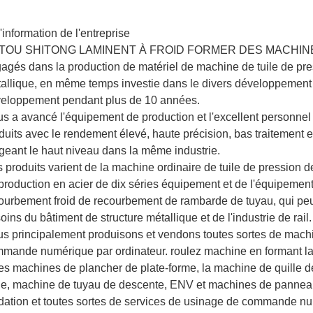
'information de l'entreprise
TOU SHITONG LAMINENT À FROID FORMER DES MACHINES F
agés dans la production de matériel de machine de tuile de pres
allique, en même temps investie dans le divers développement r
eloppement pendant plus de 10 années.
s a avancé l'équipement de production et l'excellent personne
duits avec le rendement élevé, haute précision, bas traitement 
geant le haut niveau dans la même industrie.
 produits varient de la machine ordinaire de tuile de pression d
production en acier de dix séries équipement et de l'équipement
ourbement froid de recourbement de rambarde de tuyau, qui pe
oins du bâtiment de structure métallique et de l'industrie de rail.
s principalement produisons et vendons toutes sortes de machi
mande numérique par ordinateur. roulez machine en formant la
les machines de plancher de plate-forme, la machine de quille d
lle, machine de tuyau de descente, ENV et machines de panne
dation et toutes sortes de services de usinage de commande nu