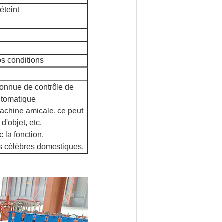
éteint
os conditions
onnue de contrôle de
utomatique
machine amicale, ce peut
'objet, etc.
 la fonction.
s célèbres domestiques.