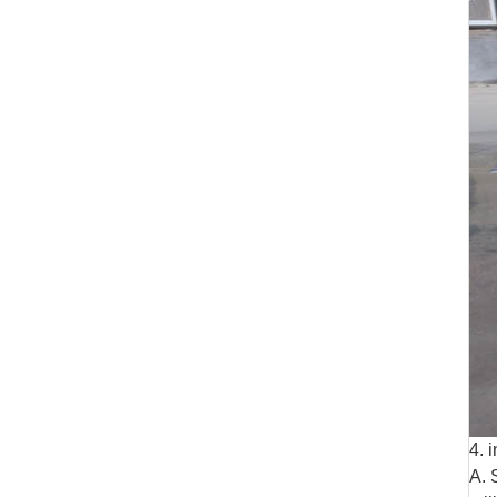
4. 
A. 