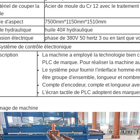
ériel de couper la
Acier de moule du Cr 12 avec le traitement 
le
lle d'aspect
7500mm*1150mm*1510mm
le hydraulique
huile 40# hydraulique
sion électrique
phase de 380V 50 hertz 3 ou en tant que v
ystème de contrôle électronique
cription
La machine a employé la technologie bien c
PLC de marque. Pour réaliser la machine a
Le système pour fournir l'interface homme-
être groupe d'ensemble, longueur et nombre d
Compte d'encodeur, compte et longueur avec
L'écran tactile de PLC adoptent des marque
mage de machine