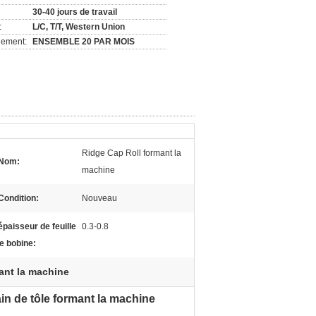
30-40 jours de travail
:
L/C, T/T, Western Union
nement:
ENSEMBLE 20 PAR MOIS
Ridge Cap Roll formant la
Nom:
machine
Condition:
Nouveau
épaisseur de feuille
0.3-0.8
e bobine:
ant la machine
pain de tôle formant la machine