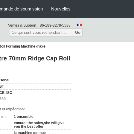
mande de soumission
Nouvelles
Ventes & Support：
86-189-3278-5588
Go
Roll Forming Machine d'axe
ètre 70mm Ridge Cap Roll
Hebei
ST
CE, ISO
330
 et expédition:
min:
1 ensemble
contact the sales,she will give
you the best offer
la machine est nue