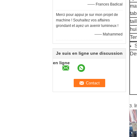
—— Frances Badical
mat
tab
Merci pour appui je sur mon projet de
machine ! Souhaitez vos affaires
tai
grondant et ayez un avenir lumineux !
hui
—— Mahammed
Ten
S
Je suis en ligne une discussion
Des
en ligne
I
3.