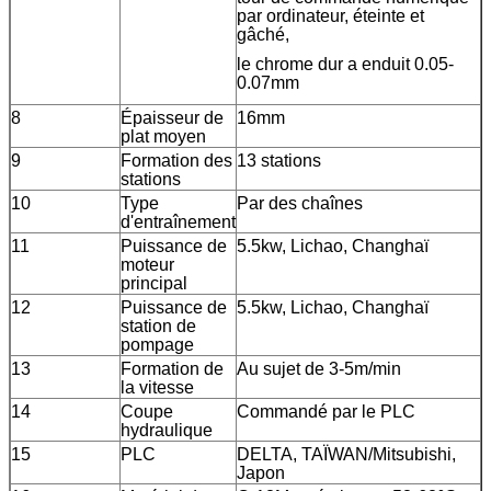
par ordinateur, éteinte et
gâché,
le chrome dur a enduit 0.05-
0.07mm
8
Épaisseur de
16mm
plat moyen
9
Formation des
13 stations
stations
10
Type
Par des chaînes
d'entraînement
11
Puissance de
5.5kw, Lichao, Changhaï
moteur
principal
12
Puissance de
5.5kw, Lichao, Changhaï
station de
pompage
13
Formation de
Au sujet de 3-5m/min
la vitesse
14
Coupe
Commandé par le PLC
hydraulique
15
PLC
DELTA, TAÏWAN/Mitsubishi,
Japon