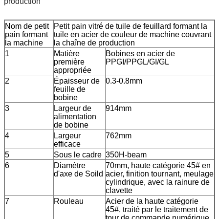
production
Nom de petit
Petit pain vitré de tuile de feuillard formant la
pain formant
tuile en acier de couleur de machine couvrant
la machine
la chaîne de production
1
Matière
Bobines en acier de
première
PPGI/PPGL/GI/GL
appropriée
2
Épaisseur de
0.3-0.8mm
feuille de
bobine
3
Largeur de
914mm
alimentation
de bobine
4
Largeur
762mm
efficace
5
Sous le cadre
350H-beam
6
Diamètre
70mm, haute catégorie 45# en
d'axe de Soild
acier, finition tournant, meulage
cylindrique, avec la rainure de
clavette
7
Rouleau
Acier de la haute catégorie
45#, traité par le traitement de
tour de commande numérique