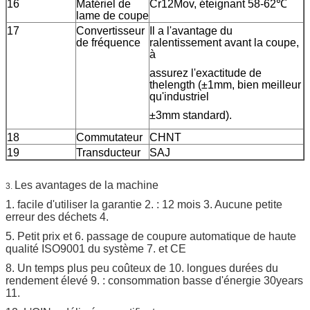
16
Matériel de
Cr12Mov, éteignant 58-62℃
lame de coupe
17
Convertisseur
Il a l'avantage du
de fréquence
ralentissement avant la coupe,
à
assurez l'exactitude de
thelength (±1mm, bien meilleur
qu'industriel
±3mm standard).
18
Commutateur
CHNT
19
Transducteur
SAJ
Les avantages de la machine
3.
1. facile d'utiliser la garantie 2. : 12 mois 3. Aucune petite
erreur des déchets 4.
5. Petit prix et 6. passage de coupure automatique de haute
qualité ISO9001 du système 7. et CE
8. Un temps plus peu coûteux de 10. longues durées du
rendement élevé 9. : consommation basse d'énergie 30years
11.