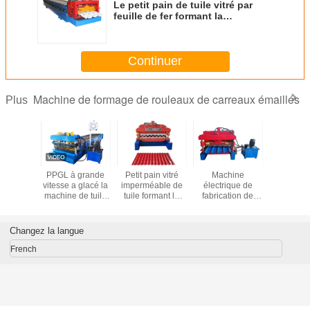
Le petit pain de tuile vitré par
feuille de fer formant la
consommation basse d'énergie
de machine ISO9001 a approuvé
Continuer
Machine de formage de rouleaux de carreaux émaillés
Plus
duit par
PPGL à grande
Petit pain vitré
Machine
Machin
 glacé le
vitesse a glacé la
imperméable de
électrique de
formag
n de tuile
machine de tuile
tuile formant le
fabrication de
profilés e
nt la
avec le dispositif
poids moyen du
carreaux vitrés à
colo
 pour la
combiné de
plat 16mm de
PLC
tion de
coupe/pressing
machine 3.5-6
Changez la langue
 toiture
tonnes
French