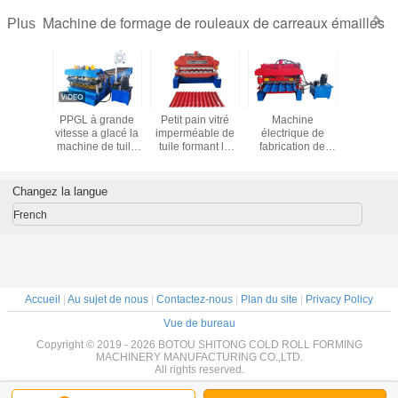
Machine de formage de rouleaux de carreaux émaillés
Plus
duit par
PPGL à grande
Petit pain vitré
Machine
Machin
 glacé le
vitesse a glacé la
imperméable de
électrique de
formag
n de tuile
machine de tuile
tuile formant le
fabrication de
profilés e
nt la
avec le dispositif
poids moyen du
carreaux vitrés à
colo
 pour la
combiné de
plat 16mm de
PLC
tion de
coupe/pressing
machine 3.5-6
Changez la langue
 toiture
tonnes
French
Accueil
|
Au sujet de nous
|
Contactez-nous
|
Plan du site
|
Privacy Policy
Vue de bureau
Copyright © 2019 - 2026 BOTOU SHITONG COLD ROLL FORMING
MACHINERY MANUFACTURING CO.,LTD.
All rights reserved.