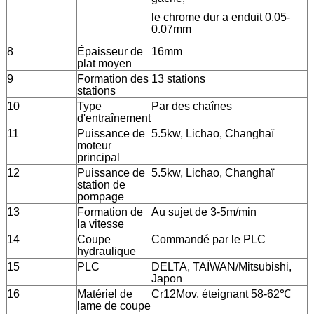
le chrome dur a enduit 0.05-
0.07mm
8
Épaisseur de
16mm
plat moyen
9
Formation des
13 stations
stations
10
Type
Par des chaînes
d'entraînement
11
Puissance de
5.5kw, Lichao, Changhaï
moteur
principal
12
Puissance de
5.5kw, Lichao, Changhaï
station de
pompage
13
Formation de
Au sujet de 3-5m/min
la vitesse
14
Coupe
Commandé par le PLC
hydraulique
15
PLC
DELTA, TAÏWAN/Mitsubishi,
Japon
16
Matériel de
Cr12Mov, éteignant 58-62℃
lame de coupe