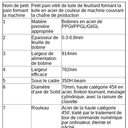
Nom de petit
Petit pain vitré de tuile de feuillard formant la
pain formant
tuile en acier de couleur de machine couvrant
la machine
la chaîne de production
1
Matière
Bobines en acier de
première
PPGI/PPGL/GI/GL
appropriée
2
Épaisseur de
0.3-0.8mm
feuille de
bobine
3
Largeur de
914mm
alimentation
de bobine
4
Largeur
762mm
efficace
5
Sous le cadre
350H-beam
6
Diamètre
70mm, haute catégorie 45# en
d'axe de Soild
acier, finition tournant, meulage
cylindrique, avec la rainure de
clavette
7
Rouleau
Acier de la haute catégorie
45#, traité par le traitement de
tour de commande numérique
par ordinateur, éteinte et
gâché,