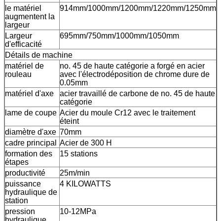
le matériel
914mm/1000mm/1200mm/1220mm/1250mm
augmentent la
largeur
Largeur
695mm/750mm/1000mm/1050mm
d'efficacité
Détails de machine
matériel de
no. 45 de haute catégorie a forgé en acier
rouleau
avec l'électrodéposition de chrome dure de
0.05mm
matériel d'axe
acier travaillé de carbone de no. 45 de haute
catégorie
lame de coupe
Acier du moule Cr12 avec le traitement
éteint
diamètre d'axe
70mm
cadre principal
Acier de 300 H
formation des
15 stations
étapes
productivité
25m/min
puissance
4 KILOWATTS
hydraulique de
station
pression
10-12MPa
hydraulique