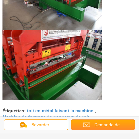
toit en métal faisant la machine
Étiquettes:
,
Machine de formage de panneaux de toit
,
petit pain de tuile de toit formant la machine
Bavarder
Demande de
soumission