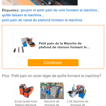
goujon et petit pain de voie formant la machine
Étiquettes:
,
quille faisant la machine
,
petit pain de canal de plafond formant la machine
Petit pain de la Manche de
plafond de cloison formant le
servo de machine avec la coupe
de cheminement servo
Continuer
Petit pain en acier léger de quille formant la machine
Plus
alvanisé
Écran tactile Keel
Machine de
LSK Machine de
Machin
l et petit
Making Machine
formage de
formage de
formag