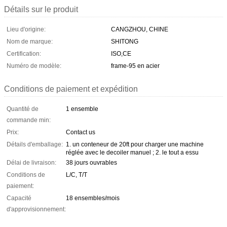
Détails sur le produit
Lieu d'origine:
CANGZHOU, CHINE
Nom de marque:
SHITONG
Certification:
ISO,CE
Numéro de modèle:
frame-95 en acier
Conditions de paiement et expédition
Quantité de
1 ensemble
commande min:
Prix:
Contact us
Détails d'emballage:
1. un conteneur de 20ft pour charger une machine
réglée avec le decoiler manuel ; 2. le tout a essu
Délai de livraison:
38 jours ouvrables
Conditions de
L/C, T/T
paiement:
Capacité
18 ensembles/mois
d'approvisionnement: