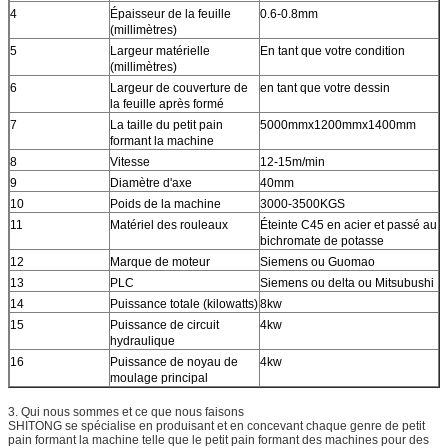
4
Épaisseur de la feuille
0.6-0.8mm
(millimètres)
5
Largeur matérielle
En tant que votre condition
(millimètres)
6
Largeur de couverture de
en tant que votre dessin
la feuille après formé
7
La taille du petit pain
5000mmx1200mmx1400mm
formant la machine
8
Vitesse
12-15m/min
9
Diamètre d'axe
40mm
10
Poids de la machine
3000-3500KGS
11
Matériel des rouleaux
Éteinte C45 en acier et passé au
bichromate de potasse
12
Marque de moteur
Siemens ou Guomao
13
PLC
Siemens ou delta ou Mitsubushi
14
Puissance totale (kilowatts)
8kw
15
Puissance de circuit
4kw
hydraulique
16
Puissance de noyau de
4kw
moulage principal
3. Qui nous sommes et ce que nous faisons
SHITONG se spécialise en produisant et en concevant chaque genre de petit
pain formant la machine telle que le petit pain formant des machines pour des