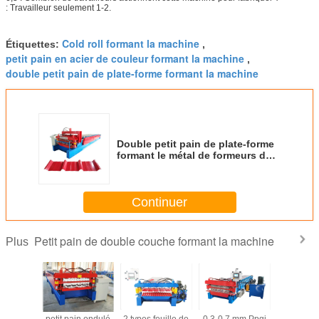
: Travailleur seulement 1-2.
Cold roll formant la machine
Étiquettes:
,
petit pain en acier de couleur formant la machine
,
double petit pain de plate-forme formant la machine
Double petit pain de plate-forme
formant le métal de formeurs de
petit pain de machine couvrant la
tuile ondulée de panneau de mur
de tôle d'acier faisant la machine
Continuer
Petit pain de double couche formant la machine
Plus