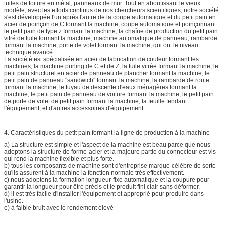
tuiles de toiture en métal, panneaux de mur. Tout en aboutissant le vieux
modèle, avec les efforts continus de nos chercheurs scientifiques, notre société
s'est développée l'un après l'autre de la coupe automatique et du petit pain en
acier de poinçon de C formant la machine, coupe automatique et poinçonnant
le petit pain de type z formant la machine, la chaîne de production du petit pain
vitré de tuile formant la machine, machine automatique de panneau, rambarde
formant la machine, porte de volet formant la machine, qui ont le niveau
technique avancé.
La société est spécialisée en acier de fabrication de couleur formant les
machines, la machine purling de C et de Z, la tuile vitrée formant la machine, le
petit pain structurel en acier de panneau de plancher formant la machine, le
petit pain de panneau "sandwich" formant la machine, la rambarde de route
formant la machine, le tuyau de descente d'eaux ménagères formant la
machine, le petit pain de panneau de voiture formant la machine, le petit pain
de porte de volet de petit pain formant la machine, la feuille fendant
l'équipement, et d'autres accessoires d'équipement.
4. Caractéristiques du petit pain formant la ligne de production à la machine
a) La structure est simple et l'aspect de la machine est beau parce que nous
adoptons la structure de forme-acier et la majeure partie du connecteur est vis
qui rend la machine flexible et plus forte.
b) tous les composants de machine sont d'entreprise marque-célèbre de sorte
qu'ils assurent à la machine la fonction normale très effectivement.
c) nous adoptons la formation longueur-fixe automatique et la coupure pour
garantir la longueur pour être précis et le produit fini clair sans déformer.
d) il est très facile d'installer l'équipement et approprié pour produire dans
l'usine.
e) à faible bruit avec le rendement élevé