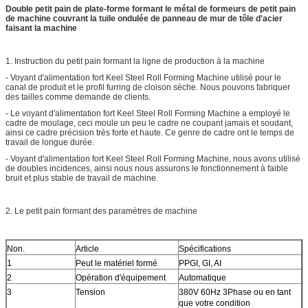
Double petit pain de plate-forme formant le métal de formeurs de petit pain
de machine couvrant la tuile ondulée de panneau de mur de tôle d'acier
faisant la machine
1. Instruction du petit pain formant la ligne de production à la machine
- Voyant d'alimentation fort Keel Steel Roll Forming Machine utilisé pour le
canal de produit et le profil furring de cloison sèche. Nous pouvons fabriquer
des tailles comme demande de clients.
- Le voyant d'alimentation fort Keel Steel Roll Forming Machine a employé le
cadre de moulage, ceci moule un peu le cadre ne coupant jamais et soudant,
ainsi ce cadre précision très forte et haute. Ce genre de cadre ont le temps de
travail de longue durée.
- Voyant d'alimentation fort Keel Steel Roll Forming Machine, nous avons utilisé
de doubles incidences, ainsi nous nous assurons le fonctionnement à faible
bruit et plus stable de travail de machine.
2. Le petit pain formant des paramètres de machine
Non.
Article
Spécifications
1
Peut le matériel formé
PPGI, GI, AI
2
Opération d'équipement
Automatique
3
Tension
380V 60Hz 3Phase ou en tant
que votre condition