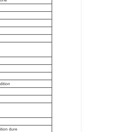
orie
dition
ition dure