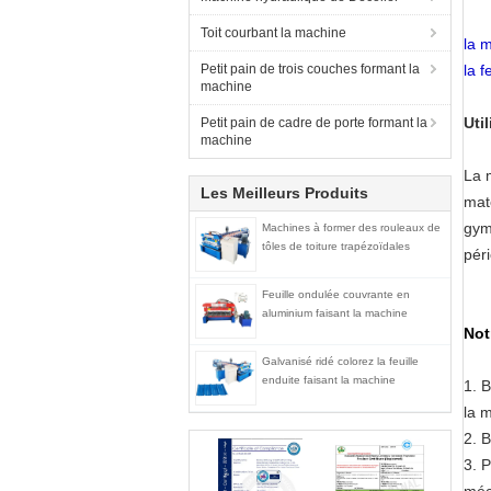
Toit courbant la machine
la 
Petit pain de trois couches formant la
la f
machine
Uti
Petit pain de cadre de porte formant la
machine
La 
Les Meilleurs Produits
maté
gymn
Machines à former des rouleaux de
tôles de toiture trapézoïdales
pér
Feuille ondulée couvrante en
aluminium faisant la machine
Not
Galvanisé ridé colorez la feuille
enduite faisant la machine
1.
B
la 
2. 
3. P