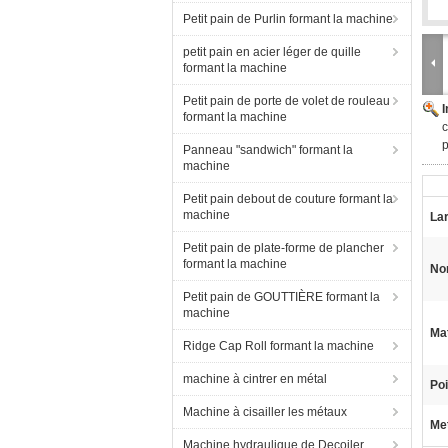
Petit pain de Purlin formant la machine
petit pain en acier léger de quille
formant la machine
Petit pain de porte de volet de rouleau
formant la machine
c
p
Panneau "sandwich" formant la
machine
Petit pain debout de couture formant la
machine
Lar
Petit pain de plate-forme de plancher
formant la machine
No
Petit pain de GOUTTIÈRE formant la
machine
Mat
Ridge Cap Roll formant la machine
machine à cintrer en métal
Poi
Machine à cisailler les métaux
Met
Machine hydraulique de Decoiler