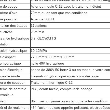
ériel d'axe
acier travaillé de carbone de no. 45 de haute catég
e de coupe
Acier du moule Cr12 avec le traitement éteint
mètre d'axe
70mm ou en tant que vos conditions
re principal
Acier de 300 H
mation des étapes
17stations
ductivité
25m/min
ssance hydraulique
3,7 KILOWATTS
station
ssion hydraulique
10-12MPa
le d'aspect
7700mm*1500mm*1500mm
le hydraulique
huile 40# hydraulique
sion électrique
phase de 380V 50 hertz 3 ou en tant que votre con
pez le mode
Formation hydraulique après avoir découpé
eria de coupeur
Traitement thermique Cr12
tème de contrôle
PLC, écran tactile, compteur de codage
ctronique
leur
Bleu, vert ou jaune ou en tant que votre condition
ériel de roulement
45# l'acier, rouleau apprête polissant, électrodépos