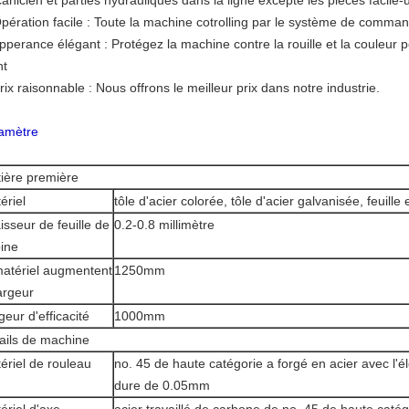
anicien et parties hydrauliques dans la ligne excepté les pièces facile-
Opération facile : Toute la machine cotrolling par le système de comma
Apperance élégant : Protégez la machine contre la rouille et la couleur
nt
rix raisonnable : Nous offrons le meilleur prix dans notre industrie.
amètre
ière première
ériel
tôle d'acier colorée, tôle d'acier galvanisée, feuill
isseur de feuille de
0.2-0.8 millimètre
ine
matériel augmentent
1250mm
largeur
geur d'efficacité
1000mm
ails de machine
ériel de rouleau
no. 45 de haute catégorie a forgé en acier avec l'
dure de 0.05mm