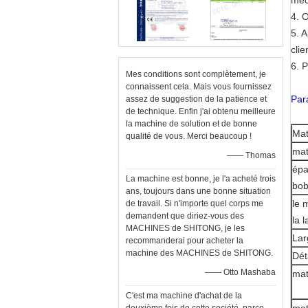
méc
4. 
5. 
clie
6. P
Mes conditions sont complètement, je
connaissent cela. Mais vous fournissez
Par
assez de suggestion de la patience et
de technique. Enfin j'ai obtenu meilleure
la machine de solution et de bonne
Mat
qualité de vous. Merci beaucoup !
mat
—— Thomas
épa
La machine est bonne, je l'a acheté trois
bob
ans, toujours dans une bonne situation
le 
de travail. Si n'importe quel corps me
demandent que diriez-vous des
la 
MACHINES de SHITONG, je les
Lar
recommanderai pour acheter la
machine des MACHINES de SHITONG.
Dét
—— Otto Mashaba
mat
C'est ma machine d'achat de la