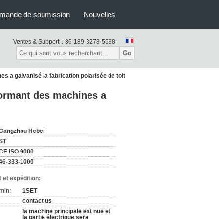
mande de soumission
Nouvelles
Ventes & Support：
86-189-3278-5588
Go
es a galvanisé la fabrication polarisée de toit
 formant des machines a
Cangzhou Hebei
ST
CE ISO 9000
46-333-1000
 et expédition:
min:
1SET
contact us
la machine principale est nue et
la partie électrique sera