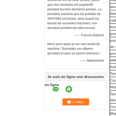
mat
deuxième fois de cette société, parce
que mon besiness est augmenté
lam
pendant les trois dernières années. La
dia
première machine que j'ai achetée de
SHITONG est bonne, ainsi quand j'ai
cad
besoin de nouvelles machines, moi
for
décident achètent de elles encore.
pro
—— Frances Badical
pui
Merci pour appui je sur mon projet de
de 
machine ! Souhaitez vos affaires
pre
grondant et ayez un avenir lumineux !
tail
—— Mahammed
hui
Ten
Je suis en ligne une discussion
Cou
en ligne
Mat
Sys
éle
Cou
Mat