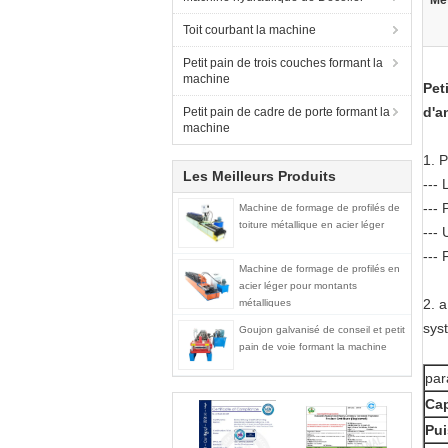
Met
Toit courbant la machine
Petit pain de trois couches formant la
machine
Pet
d'a
Petit pain de cadre de porte formant la
machine
1.
P
Les Meilleurs Produits
---
L
---
Machine de formage de profilés de
toiture métallique en acier léger
---
---
Machine de formage de profilés en
acier léger pour montants
2.
a 
métalliques
sys
Goujon galvanisé de conseil et petit
pain de voie formant la machine
par
Cap
Pui