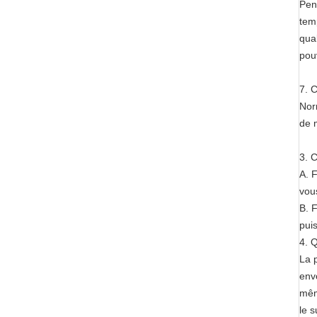
Pen
tem
qua
pouv
7. 
Nor
de 
3. 
A. 
vou
B. 
pui
4. 
La 
env
mêm
le s