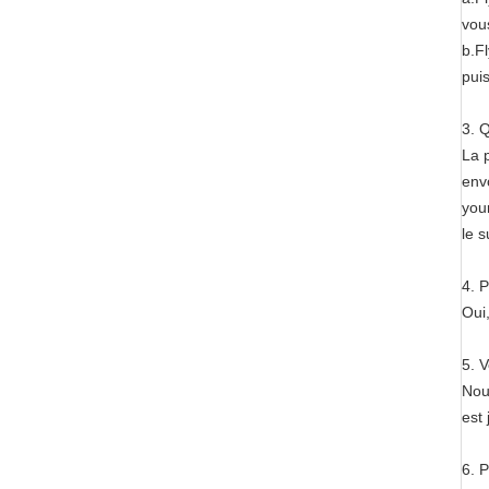
vou
b.F
pui
3. 
La 
env
you
le s
4. 
Oui
5. 
Nou
est
6. P