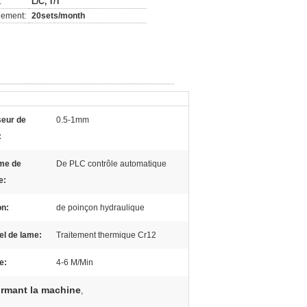
:
L/C, T/T
nement:
20sets/month
seur de
0.5-1mm
:
me de
De PLC contrôle automatique
e:
on:
de poinçon hydraulique
el de lame:
Traitement thermique Cr12
e:
4-6 M/Min
formant la machine
,