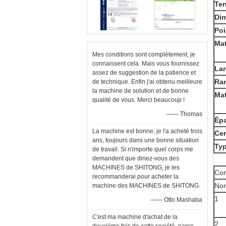
Te
Dim
Po
Mat
Mes conditions sont complètement, je
connaissent cela. Mais vous fournissez
Lar
assez de suggestion de la patience et
Ran
de technique. Enfin j'ai obtenu meilleure
la machine de solution et de bonne
Mat
qualité de vous. Merci beaucoup !
—— Thomas
Épa
La machine est bonne, je l'a acheté trois
Cer
ans, toujours dans une bonne situation
Typ
de travail. Si n'importe quel corps me
demandent que diriez-vous des
MACHINES de SHITONG, je les
Com
recommanderai pour acheter la
Non
machine des MACHINES de SHITONG.
1
—— Otto Mashaba
C'est ma machine d'achat de la
2