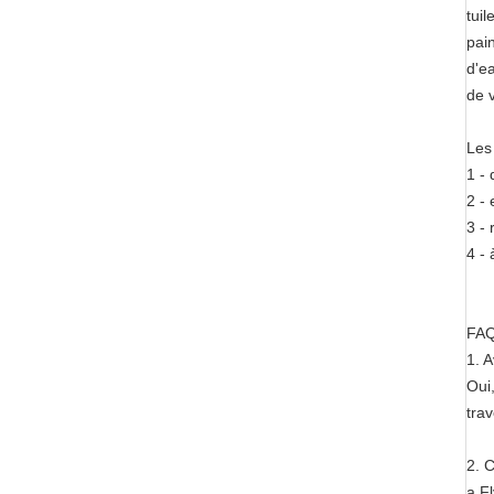
tuil
pai
d'e
de v
Les
1 -
2 - 
3 - 
4 - 
FA
1. 
Oui
tra
2. 
a.F