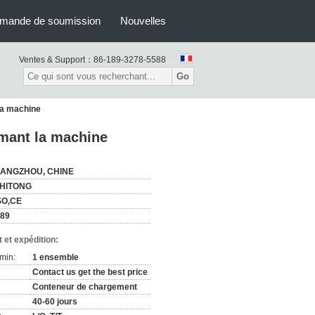
mande de soumission
Nouvelles
Ventes & Support：
86-189-3278-5588
Go
 la machine
rmant la machine
ANGZHOU, CHINE
HITONG
SO,CE
89
 et expédition:
min:
1 ensemble
Contact us get the best price
Conteneur de chargement
40-60 jours