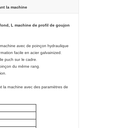
ant la machine
lafond, L machine de profil de goujon
la machine avec de poinçon hydraulique
rmation facile en acier galvainized
.
de puch sur le cadre.
poinçon du même rang.
ion.
ant la machine avec des
paramètres
de