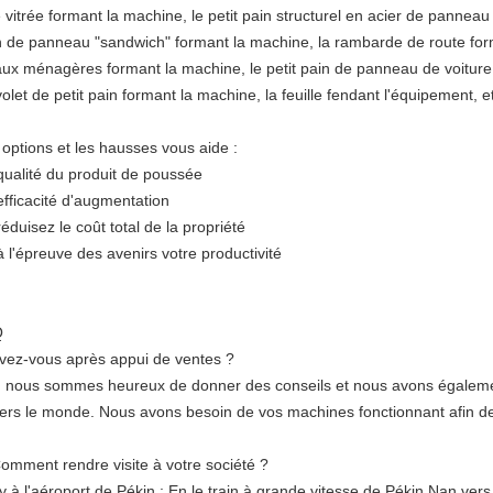
e vitrée formant la machine, le petit pain structurel en acier de pannea
n de panneau "sandwich" formant la machine, la rambarde de route for
aux ménagères formant la machine, le petit pain de panneau de voiture 
olet de petit pain formant la machine, la feuille fendant l'équipement, 
 options et les hausses vous aide :
 qualité du produit de poussée
efficacité d'augmentation
réduisez le coût total de la propriété
à l'épreuve des avenirs votre productivité
Q
Avez-vous après appui de ventes ?
, nous sommes heureux de donner des conseils et nous avons également
vers le monde. Nous avons besoin de vos machines fonctionnant afin de
Comment rendre visite à votre société ?
ly à l'aéroport de Pékin : En le train à grande vitesse de Pékin Nan ve