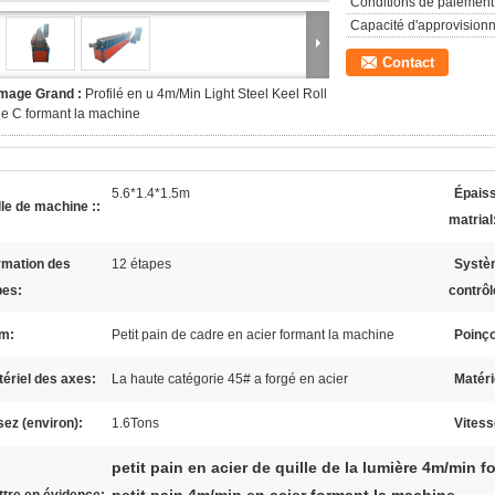
Conditions de paiement
Capacité d'approvision
Contact
Image Grand :
Profilé en u 4m/Min Light Steel Keel Roll
e C formant la machine
5.6*1.4*1.5m
Épais
lle de machine ::
matrial
rmation des
12 étapes
Systè
pes:
contrôl
m:
Petit pain de cadre en acier formant la machine
Poinç
ériel des axes:
La haute catégorie 45# a forgé en acier
Matéri
ez (environ):
1.6Tons
Vitess
petit pain en acier de quille de la lumière 4m/min 