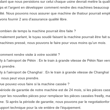
dant que nous persistons sur celui chaque usine devrait mettre la qual
ps et l'argent en développer comment rendre des machines beaucoup p
lité. Nous pouvons nous assurer que machine de thatour pourrait emp
ons fournir 2 ans d'assurance qualité libre.
Combien de temps la machine pourrait être faite ?
malement parlant, le tuyau soudé faisant la machine pourrait être fait 
machines pressé, nous pouvons le faire pour vous moins qu'un mois.
Comment rendre visite à votre société ?
Fly à l'aéroport de Pékin : En le train à grande vitesse de Pékin Nan v
s prendre.
Fly à l'aéroport de Changhaï : En le train à grande vitesse de Changha
s nous peut vous prendre.
Que pouvez-vous faire si la machine cassée ?
période de garantie de notre machine est de 24 mois, si les pièces ca
oyer les nouvelles pièces pour remplacer les pièces cassées freelly, m
e. Si après la période de garantie, nous pouvons par le negotiationfo
upport technique pour la vie entière de l'équipement.