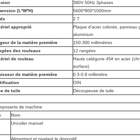
nsion
380V 50Hz 3phases
ension (L*W*H)
5600*800*1500mm
ids
2 T
ériel approprié
Plaque d'acier colorée, panneau g
aluminium
geur de la matière première
150-300 millimètres
gées des rouleaux
12 rangées
ériel de rouleau
Haute catégorie 45# en acier (ch
surface)
isseur de matière première
0.3-0.8 millimètre
tification
OIN
e de tuile
Découpeuse de tuile
posants de machine
.
Nom
Uncoiler manuel
Alimentant et nivelant le dispositif