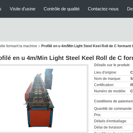
s
Visite d'usine
Contrôle de qualité
Contactez-nous
De
uille formant la machine
Profilé en u 4m/Min Light Steel Keel Roll de C formant
ofilé en u 4m/Min Light Steel Keel Roll de C fo
Détails sur le produit:
Lieu d'origine:
C
Nom de marque:
S
Certification:
I
Numéro de modèle:
C
Conditions de paiement
Quantité de commande 
Prix:
Détails d'emballage:
Délai de livraison: