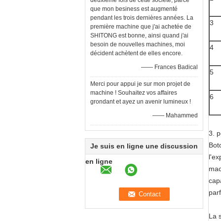
deuxième fois de cette société, parce
que mon besiness est augmenté
pendant les trois dernières années. La
3
première machine que j'ai achetée de
SHITONG est bonne, ainsi quand j'ai
besoin de nouvelles machines, moi
4
décident achètent de elles encore.
—— Frances Badical
5
Merci pour appui je sur mon projet de
machine ! Souhaitez vos affaires
6
grondant et ayez un avenir lumineux !
—— Mahammed
3.
p
Boto
Je suis en ligne une discussion
l'e
en ligne
mach
cap
parf
La 