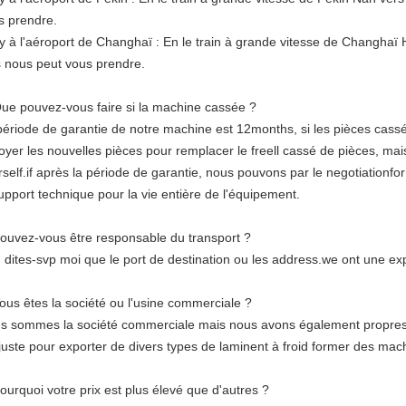
s prendre.
ly à l'aéroport de Changhaï : En le train à grande vitesse de Changhaï
s nous peut vous prendre.
Que pouvez-vous faire si la machine cassée ?
période de garantie de notre machine est 12months, si les pièces cass
oyer les nouvelles pièces pour remplacer le freell cassé de pièces, ma
rself.if après la période de garantie, nous pouvons par le negotiationf
upport technique pour la vie entière de l'équipement.
Pouvez-vous être responsable du transport ?
, dites-svp moi que le port de destination ou les address.we ont une exp
Vous êtes la société ou l'usine commerciale ?
s sommes la société commerciale mais nous avons également propres u
 juste pour exporter de divers types de laminent à froid former des mac
ourquoi votre prix est plus élevé que d'autres ?