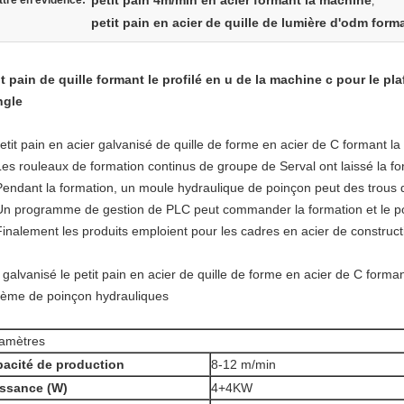
petit pain 4m/min en acier formant la machine
tre en évidence:
,
petit pain en acier de quille de lumière d'odm form
it pain de quille formant le profilé en u de la machine c pour le p
ngle
etit pain en acier galvanisé de quille de forme en acier de C formant 
es rouleaux
de
formation
continus de
groupe
de
Serval
ont laissé la fo
 Pendant la formation, un moule hydraulique de poinçon peut des trous 
 Un programme de gestion de PLC peut commander la formation et le 
 Finalement les produits emploient pour les cadres en acier de construct
galvanisé le petit pain en acier de quille de forme en acier de C form
tème de poinçon hydrauliques
amètres
acité de production
8-12 m/min
ssance (W)
4+4KW