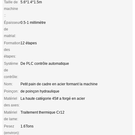
Taille de
5.6*1.4*1.5m
machine
::
Épaisseur
0.5-1 millimètre
de
matrial:
Formation
12 étapes
des
étapes:
Système
De PLC contrôle automatique
de
contrôle:
Nom:
Petit pain de cadre en acier formant la machine
Poinçon:
de poinçon hydraulique
Matériel
La haute catégorie 45# a forgé en acier
des axes:
Matériel
Traitement thermique Cr12
de lame:
Pesez
1.6Tons
(environ):