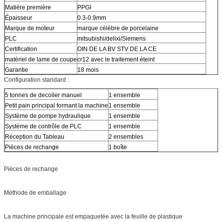
Matière première
PPGI
Épaisseur
0.3-0.9mm
Marque de moteur
marque célèbre de porcelaine
PLC
mitsubishi/delixi/Siemens
Certification
OIN DE LA BV STV DE LA CE
matériel de lame de coupe
cr12 avec le traitement éteint
Garantie
18 mois
Configuration standard :
5 tonnes de decoiler manuel
1 ensemble
Petit pain principal formant la machine
1 ensemble
Système de pompe hydraulique
1 ensemble
Système de contrôle de PLC
1 ensemble
Réception du Tableau
2 ensembles
Pièces de rechange
1 boîte
Pièces de rechange
Méthode de emballage
La machine principale est empaquetée avec la feuille de plastique