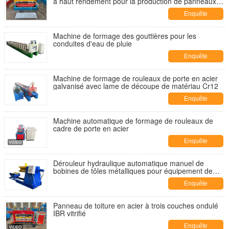
à haut rendement pour la production de panneaux
de toiture et de façade avec découpe hydraulique
Enquête
maintenant
Machine de formage des gouttières pour les
conduites d'eau de pluie
Enquête
maintenant
Machine de formage de rouleaux de porte en acier
galvanisé avec lame de découpe de matériau Cr12
Enquête
maintenant
Machine automatique de formage de rouleaux de
cadre de porte en acier
Enquête
maintenant
Dérouleur hydraulique automatique manuel de
bobines de tôles métalliques pour équipement de
toiture métallique
Enquête
maintenant
Panneau de toiture en acier à trois couches ondulé
IBR vitrifié
Enquête