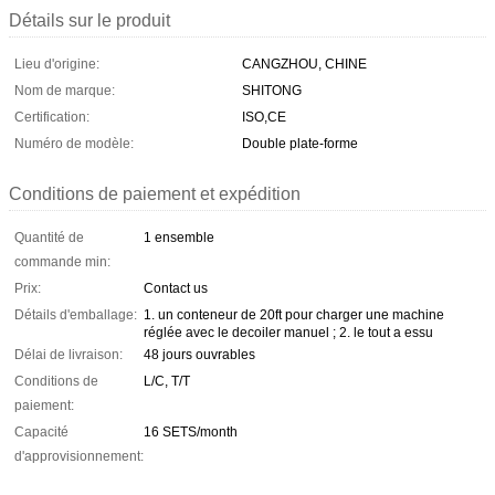
Détails sur le produit
Lieu d'origine:
CANGZHOU, CHINE
Nom de marque:
SHITONG
Certification:
ISO,CE
Numéro de modèle:
Double plate-forme
Conditions de paiement et expédition
Quantité de
1 ensemble
commande min:
Prix:
Contact us
Détails d'emballage:
1. un conteneur de 20ft pour charger une machine
réglée avec le decoiler manuel ; 2. le tout a essu
Délai de livraison:
48 jours ouvrables
Conditions de
L/C, T/T
paiement:
Capacité
16 SETS/month
d'approvisionnement: