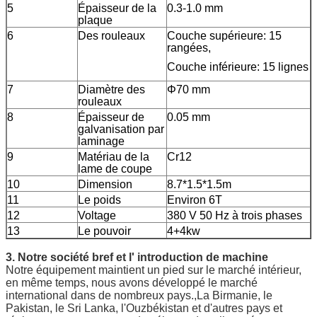
5
Épaisseur de la
0.3-1.0 mm
plaque
6
Des rouleaux
Couche supérieure: 15
rangées,
Couche inférieure: 15 lignes
7
Diamètre des
Φ70 mm
rouleaux
8
Épaisseur de
0.05 mm
galvanisation par
laminage
9
Matériau de la
Cr12
lame de coupe
10
Dimension
8.7*1.5*1.5m
11
Le poids
Environ 6T
12
Voltage
380 V 50 Hz à trois phases
13
Le pouvoir
4+4kw
3. Notre société bref et l' introduction de machine
Notre équipement maintient un pied sur le marché intérieur,
en même temps, nous avons développé le marché
international dans de nombreux pays.,La Birmanie, le
Pakistan, le Sri Lanka, l'Ouzbékistan et d'autres pays et