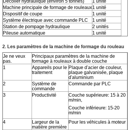
Décoiler hydraulique (environ 5 tonnes)
1 unité
Machine principale de formage de rouleaux
1 unité
Dispositif de coupe
1 unité
Système électrique avec commande PLC
1 unité
Station de pompage hydraulique
2 unités
Pileuse automatique
1 unité
2. Les paramètres de la machine de formage du rouleau
Je ne veux
Principaux paramètres de la machine de
pas.
formage à rouleaux à double couche
1
Appareils pour le
Plaque d'acier de couleur,
traitement
plaque galvanisée, plaque
d'aluminium
2
Système de
Commande par PLC
commande
3
Productivité
Couche supérieure: 15 à 20
m/min,
Couche inférieure: 15-20
m/min
4
Largeur de la
Pour les véhicules à moteur
matière première