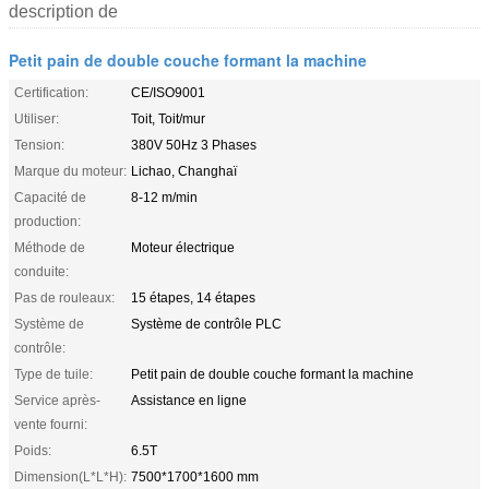
description de
Petit pain de double couche formant la machine
Certification:
CE/ISO9001
Utiliser:
Toit, Toit/mur
Tension:
380V 50Hz 3 Phases
Marque du moteur:
Lichao, Changhaï
Capacité de
8-12 m/min
production:
Méthode de
Moteur électrique
conduite:
Pas de rouleaux:
15 étapes, 14 étapes
Système de
Système de contrôle PLC
contrôle:
Type de tuile:
Petit pain de double couche formant la machine
Service après-
Assistance en ligne
vente fourni:
Poids:
6.5T
Dimension(L*L*H):
7500*1700*1600 mm