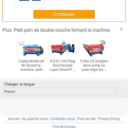
toiture et de mur
Continuer
Petit pain de double couche formant la machine
Plus
in ondulé
2 types feuille de
0.3-0.7 mm Ppgi
5.5kw 13 rangées
Petit pain 
zoïdal en
fer faisant la
Roof Double
deux ponts en
adapté
ium de
machine, petit
Layer Sheet Roll
acier léger Keel
besoins du
ouche de
pain de profil
Forming Machine
Machine de
forman
 de toit
formant la
Pour le traitement
formage de
mach
nt la
machine 16
des feuilles de
rouleau pour
Changez la langue
hine
rouleaux de
bois
0,45-0,8 mm PPGI
rangées
French
Accueil
|
Au sujet de nous
|
Contactez-nous
|
Plan du site
|
Privacy Policy
Vue de bureau